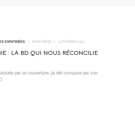
ES EXPATRIÉES
6 MIN READ
15 FÉVRIER 2025
IE : LA BD QUI NOUS RÉCONCILIE
éduite par sa couverture, j’ai été conquise par son
BD