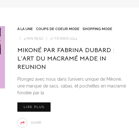
À LA UNE
COUPS DE COEUR MODE
SHOPPING MODE
4 MIN READ
17 FÉVRIER 2024
MIKONÉ PAR FABRINA DUBARD :
L’ART DU MACRAMÉ MADE IN
REUNION
Plongez avec nous dans l’univers unique de Mikoné,
une marque de sacs, cabas, et pochettes en macramé
fondée par la
LIRE PLUS
SHARE