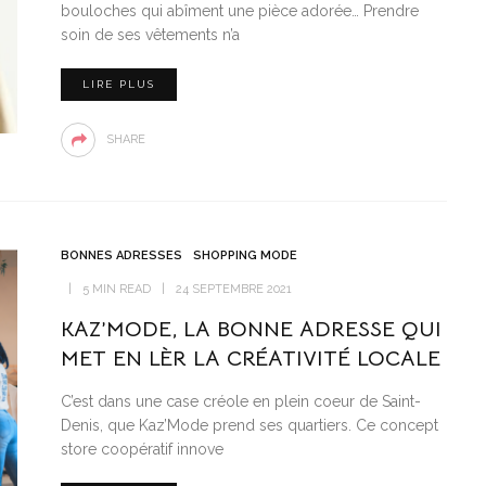
bouloches qui abîment une pièce adorée… Prendre
soin de ses vêtements n’a
LIRE PLUS
SHARE
BONNES ADRESSES
SHOPPING MODE
5 MIN READ
24 SEPTEMBRE 2021
KAZ’MODE, LA BONNE ADRESSE QUI
MET EN LÈR LA CRÉATIVITÉ LOCALE
C’est dans une case créole en plein coeur de Saint-
Denis, que Kaz’Mode prend ses quartiers. Ce concept
store coopératif innove