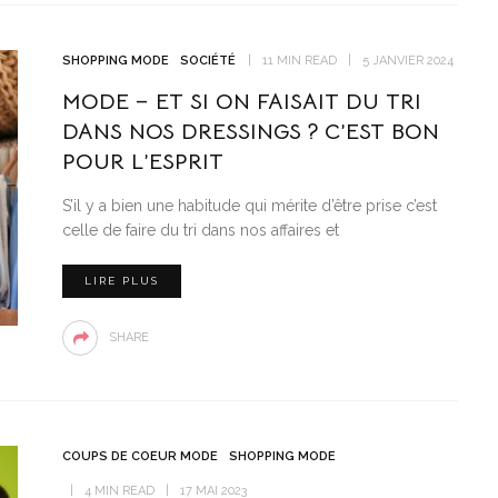
SHOPPING MODE
SOCIÉTÉ
11 MIN READ
5 JANVIER 2024
MODE – ET SI ON FAISAIT DU TRI
DANS NOS DRESSINGS ? C’EST BON
POUR L’ESPRIT
S’il y a bien une habitude qui mérite d’être prise c’est
celle de faire du tri dans nos affaires et
LIRE PLUS
SHARE
COUPS DE COEUR MODE
SHOPPING MODE
4 MIN READ
17 MAI 2023