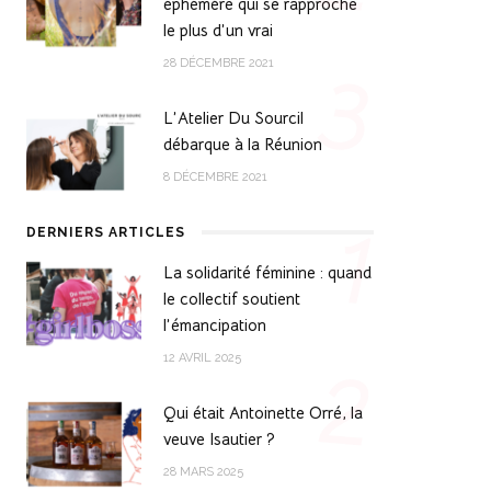
éphémère qui se rapproche
le plus d’un vrai
3
28 DÉCEMBRE 2021
L’Atelier Du Sourcil
débarque à la Réunion
8 DÉCEMBRE 2021
1
DERNIERS ARTICLES
La solidarité féminine : quand
le collectif soutient
l’émancipation
2
12 AVRIL 2025
Qui était Antoinette Orré, la
veuve Isautier ?
28 MARS 2025