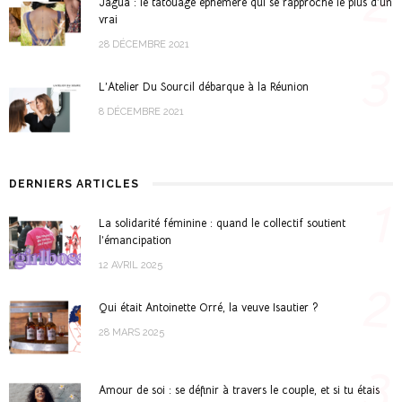
2
Jagua : le tatouage éphémère qui se rapproche le plus d’un
vrai
28 DÉCEMBRE 2021
3
L’Atelier Du Sourcil débarque à la Réunion
8 DÉCEMBRE 2021
DERNIERS ARTICLES
1
La solidarité féminine : quand le collectif soutient
l’émancipation
12 AVRIL 2025
2
Qui était Antoinette Orré, la veuve Isautier ?
28 MARS 2025
3
Amour de soi : se définir à travers le couple, et si tu étais