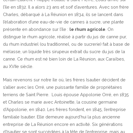
l’île en 1832. Il a alors 23 ans et soif d’aventures. Avec son frère
Charles, débarqué à La Réunion en 1834, ils se lancent dans
l’élaboration d’une eau-de-vie de cannes à sucre, une plante
présente en abondance sur l’île :
le rhum agricole
. On
distingue le rhum agricole, réalisé à partir du jus de canne pur,
du rhum industriel (ou traditionnel, ou de sucrerie) fait à base de
mélasse, un liquide très sirupeux extrait du sucre du jus de la
canne. Ce rhum est né bien loin de La Réunion, aux Caraïbes,
au XVIIe siècle.
Mais revenons sur notre île où, les frères Isautier décident de
s’allier avec les Orré, une puissante famille de propriétaires
terriens de Saint Pierre. Louis épouse Appolonie Orré, en 1835
et Charles se marie avec Antoinette, la cousine germaine
d’Appolonie, en 1840. Les frères fondent, en 1845, l’entreprise
familiale Isautier. Elle demeure aujourd’hui la plus ancienne
entreprise de La Réunion encore en activité. Six générations
d’Isautier se sont succédées à la tête de l’entreprise, mais au