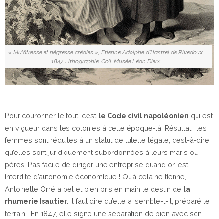
« Mulâtresse et négresse créoles », Etienne Adolphe d’Hastrel de Rivedoux.
1847. Lithographie. Coll. Musée Léon Dierx
Pour couronner le tout, c’est
le Code civil napoléonien
qui est
en vigueur dans les colonies à cette époque-là. Résultat : les
femmes sont réduites à un statut de tutelle légale, c’est-à-dire
qu’elles sont juridiquement subordonnées à leurs maris ou
pères. Pas facile de diriger une entreprise quand on est
interdite d’autonomie économique ! Qu’à cela ne tienne,
Antoinette Orré a bel et bien pris en main le destin de
la
rhumerie Isautier
. Il faut dire qu’elle a, semble-t-il, préparé le
terrain. En 1847, elle signe une séparation de bien avec son