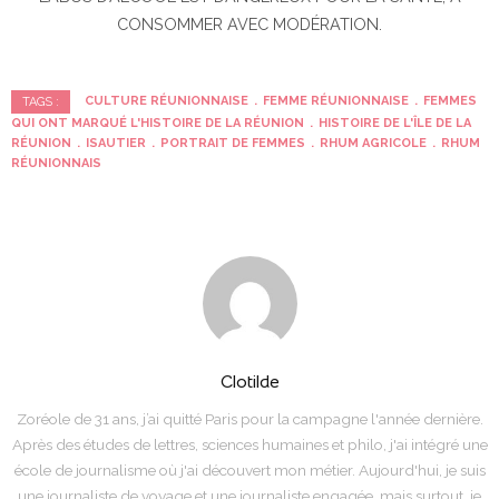
CONSOMMER AVEC MODÉRATION.
CULTURE RÉUNIONNAISE
FEMME RÉUNIONNAISE
FEMMES
TAGS :
QUI ONT MARQUÉ L'HISTOIRE DE LA RÉUNION
HISTOIRE DE L'ÎLE DE LA
RÉUNION
ISAUTIER
PORTRAIT DE FEMMES
RHUM AGRICOLE
RHUM
RÉUNIONNAIS
Clotilde
Zoréole de 31 ans, j’ai quitté Paris pour la campagne l'année dernière.
Après des études de lettres, sciences humaines et philo, j'ai intégré une
école de journalisme où j'ai découvert mon métier. Aujourd'hui, je suis
une journaliste de voyage et une journaliste engagée, mais surtout, je