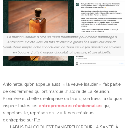
La maison Isautier a créé un rhum traditionnel pour rendre hommage à
Antoinette. Il a été vieilli en fûts de chêne à grains fins dans leur chai de
Saint-Pierre.Ample, riche et onctueux, ce rhum est un feu d’artifice de saveurs
en bouche : fruits à noyau, chocolat, gingembre, et cire d’abeille.
Antoinette, qu’on appelle aussi « la veuve Isautier », fait partie
de ces femmes qui ont marqué l’histoire de La Réunion.
Pionnière et cheffe d’entreprise de talent, son travail à de quoi
inspirer toutes les
entrepreneures réunionnaises
qui,
rappelons-le, représentent 40 % des créateurs
d’entreprise sur l’île !
L’ABUS D’ALCOOL EST DANGEREUX POUR LA SANTÉ, À