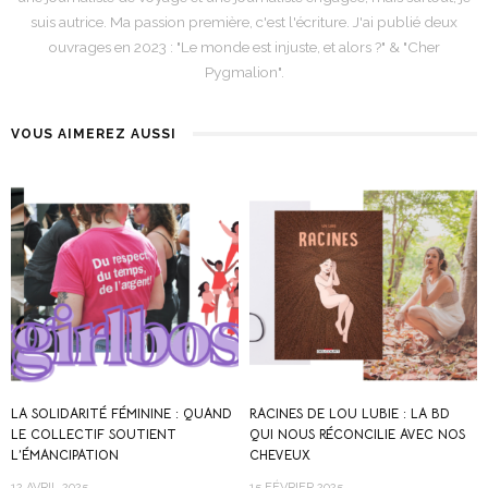
suis autrice. Ma passion première, c'est l'écriture. J'ai publié deux
ouvrages en 2023 : "Le monde est injuste, et alors ?" & "Cher
Pygmalion".
VOUS AIMEREZ AUSSI
LA SOLIDARITÉ FÉMININE : QUAND
RACINES DE LOU LUBIE : LA BD
LE COLLECTIF SOUTIENT
QUI NOUS RÉCONCILIE AVEC NOS
L’ÉMANCIPATION
CHEVEUX
12 AVRIL 2025
15 FÉVRIER 2025