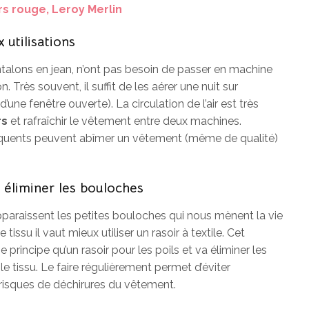
rs rouge, Leroy Merlin
 utilisations
alons en jean, n’ont pas besoin de passer en machine
. Très souvent, il suffit de les aérer une nuit sur
’une fenêtre ouverte). La circulation de l’air est très
rs
et rafraîchir le vêtement entre deux machines.
équents peuvent abîmer un vêtement (même de qualité)
r éliminer les bouloches
apparaissent les petites bouloches qui nous mènent la vie
 tissu il vaut mieux utiliser un rasoir à textile. Cet
rincipe qu’un rasoir pour les poils et va éliminer les
e tissu. Le faire régulièrement permet d’éviter
 risques de déchirures du vêtement.