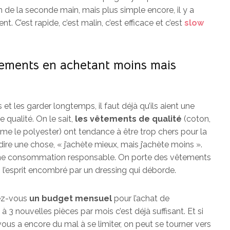
ion de la seconde main, mais plus simple encore, il y a
. C’est rapide, c’est malin, c’est efficace et c’est
slow
tements en achetant moins mais
t les garder longtemps, il faut déjà qu’ils aient une
 qualité. On le sait,
les vêtements de qualité
(coton,
même le polyester) ont tendance à être trop chers pour la
dire une chose, « j’achète mieux, mais j’achète moins ».
ne consommation responsable. On porte des vêtements
s l’esprit encombré par un dressing qui déborde.
xez-vous
un budget mensuel
pour l’achat de
 3 nouvelles pièces par mois c’est déjà suffisant. Et si
ous a encore du mal à se limiter, on peut se tourner vers