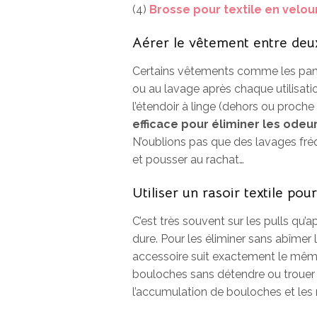
(4)
Brosse pour textile en velou
Aérer le vêtement entre deux
Certains vêtements comme les pant
ou au lavage après chaque utilisation
l’étendoir à linge (dehors ou proche d
efficace pour éliminer les odeu
N’oublions pas que des lavages fr
et pousser au rachat…
Utiliser un rasoir textile pou
C’est très souvent sur les pulls qu’
dure. Pour les éliminer sans abîmer le
accessoire suit exactement le même p
bouloches sans détendre ou trouer l
l’accumulation de bouloches et les