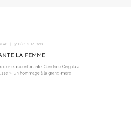
READ
30 DÉCEMBRE 2021
ANTE LA FEMME
x d’or et réconfortante, Cendrine Cingala a
usse ». Un hommage à la grand-mère