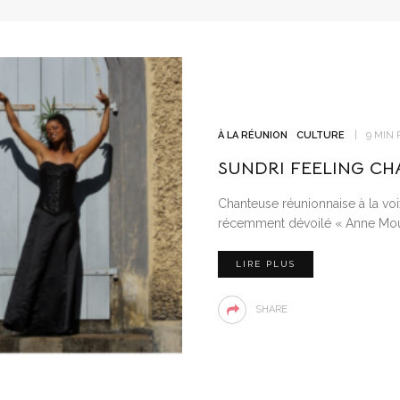
À LA RÉUNION
CULTURE
9 MIN 
SUNDRI FEELING CH
Chanteuse réunionnaise à la voi
récemment dévoilé « Anne Mo
LIRE PLUS
SHARE