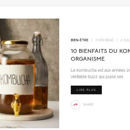
BIEN-ÊTRE
7 MIN READ
2 JUI
10 BIENFAITS DU K
ORGANISME
Le kombucha est aux années 20
véritable buzz qui puise ses
LIRE PLUS
SHARE