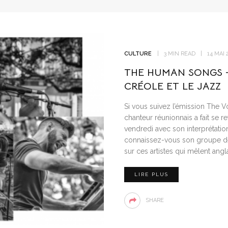
CULTURE
3 MIN READ
14 MAI 
THE HUMAN SONGS 
CRÉOLE ET LE JAZZ
Si vous suivez l’émission The 
chanteur réunionnais a fait se re
vendredi avec son interprétatio
connaissez-vous son groupe de
sur ces artistes qui mêlent angl
LIRE PLUS
SHARE