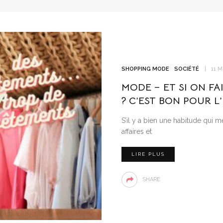
SHOPPING MODE
SOCIÉTÉ
11 
MODE – ET SI ON FA
? C’EST BON POUR L
S’il y a bien une habitude qui mé
affaires et
LIRE PLUS
SHARE