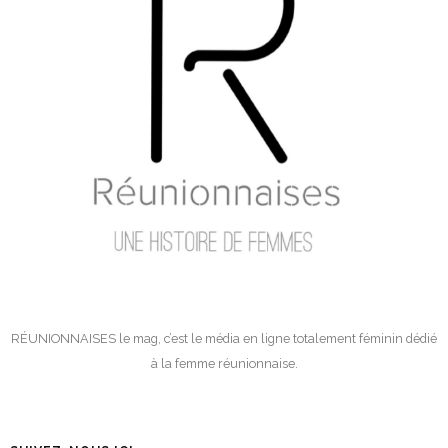
RÉUNIONNAISES le mag, c’est le média en ligne totalement féminin dédié
à la femme réunionnaise.