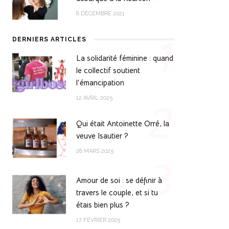
8 DÉCEMBRE 2021
1
DERNIERS ARTICLES
La solidarité féminine : quand
le collectif soutient
l’émancipation
2
12 AVRIL 2025
Qui était Antoinette Orré, la
veuve Isautier ?
28 MARS 2025
3
Amour de soi : se définir à
travers le couple, et si tu
étais bien plus ?
17 FÉVRIER 2025