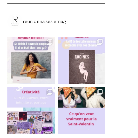
reunionnaiseslemag