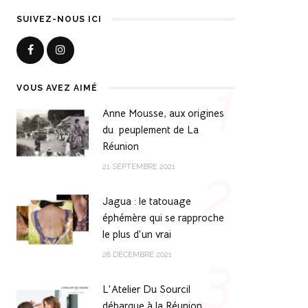
SUIVEZ-NOUS ICI
1
VOUS AVEZ AIMÉ
Anne Mousse, aux origines
du peuplement de La
Réunion
2
21 SEPTEMBRE 2021
Jagua : le tatouage
éphémère qui se rapproche
le plus d’un vrai
3
28 DÉCEMBRE 2021
L’Atelier Du Sourcil
débarque à la Réunion