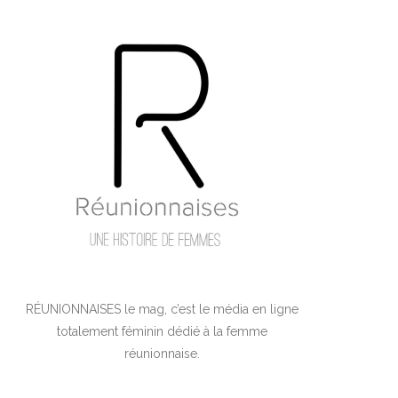
RÉUNIONNAISES le mag, c’est le média en ligne
totalement féminin dédié à la femme
réunionnaise.