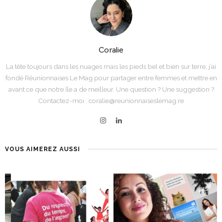
Coralie
La tête toujours dans les nuages mais les pieds bel et bien sur terre, j’ai
fondé Réunionnaises Le Mag pour partager entre femmes et mettre en
avant ce que notre île a de meilleur. Une question ? Une suggestion ?
Contactez-moi : coralie@reunionnaiseslemag.re
VOUS AIMEREZ AUSSI