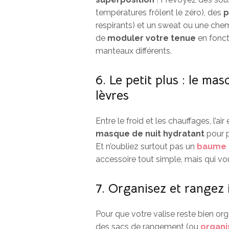
températures frôlent le zéro), des
p
respirants) et un sweat ou une che
de
moduler votre tenue
en fonct
manteaux différents.
6. Le petit plus : le ma
lèvres
Entre le froid et les chauffages, l’ai
masque de nuit hydratant
pour 
Et n’oubliez surtout pas un
baume 
accessoire tout simple, mais qui vou
7. Organisez et rangez
Pour que votre valise reste bien org
des sacs de rangement (ou
organi