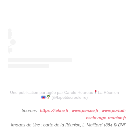
Une publication partagée par Carole Hoareau
La Réunion
(@lapetitecreole.re)
Sources :
https://ehne.fr
;
www.persee.fr
;
www.portail-
esclavage-reunion.fr
Images de Une : carte de la Réunion, L. Maillard 1884 © BNF