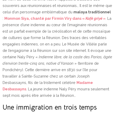
souvenirs aux réunionnaises et réunionnais… Il est le même que
celui d’un personnage emblématique du
maloya traditionnel
:
Monmon Siya, chanté par Firmin Viry dans «
Kafé
griyé
»
. La
présence d’une indienne au cœur de l’imaginaire réunionnais
est un parfait exemple de la créolisation et de cette mosaïque
de cultures que forme la Réunion. Des traces des véritables
engagées indiennes, on en a peu. Le Musée de Villèle parle
de l’engagisme à la Réunion sur son site internet. Il évoque une
certaine Naly Péry «
Indienne libre, de la caste des Parias, âgée
d’environ trente-cinq ans, native d’Yanaon
» (territoire de
Pondichéry). Cette dernière arrive en 1830 sur l’île pour
travailler à Sainte-Suzanne chez un certain Joseph
Desbassayns, fils de la tristement célèbre
Madame
Desbassayns
. La jeune indienne Naly Péry mourra seulement
sept mois après être arrivée à la Réunion…
Une immigration en trois temps