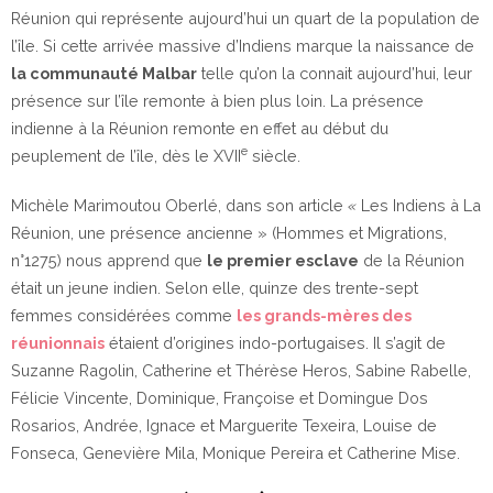
Réunion qui représente aujourd’hui un quart de la population de
l’île. Si cette arrivée massive d’Indiens marque la naissance de
la communauté Malbar
telle qu’on la connait aujourd’hui, leur
présence sur l’île remonte à bien plus loin. La présence
indienne à la Réunion remonte en effet au début du
e
peuplement de l’île, dès le XVII
siècle.
Michèle Marimoutou Oberlé, dans son article
«
Les Indiens à La
Réunion, une présence ancienne » (Hommes et Migrations,
n°1275) nous apprend que
le premier esclave
de la Réunion
était un jeune indien. Selon elle, quinze des trente-sept
femmes considérées comme
les grands-mères des
réunionnais
étaient d’origines indo-portugaises. Il s’agit de
Suzanne Ragolin, Catherine et Thérèse Heros, Sabine Rabelle,
Félicie Vincente, Dominique, Françoise et Domingue Dos
Rosarios, Andrée, Ignace et Marguerite Texeira, Louise de
Fonseca, Genevière Mila, Monique Pereira et Catherine Mise.