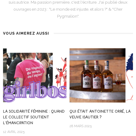
suis autrice. Ma passion première, c'est l'écriture. J'ai publié deux
ouvrages en 2023 : "Le monde est injuste, et alors ?" & "Cher
Pygmalion".
VOUS AIMEREZ AUSSI
LA SOLIDARITÉ FÉMININE : QUAND
QUI ÉTAIT ANTOINETTE ORRÉ, LA
LE COLLECTIF SOUTIENT
VEUVE ISAUTIER ?
L’ÉMANCIPATION
28 MARS 2025
12 AVRIL 2025