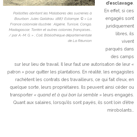
d’esclavage
.
En effet, si ces
Paillottes abritant les Malabares des sucreries à
engagés sont
Bourbon. Jules Gaildrau. 1887. Estampe. © « La
France coloniale illustrée : Algérie, Tunisie, Congo,
juridiquement
Madagascar, Tonkin et autres colonies françaises…
libres, ils
/ par A.-M. G. » ; Coll. Bibliothèque départementale
de La Réunion
vivent
parqués dans
des camps
sur leur lieu de travail. Il leur faut une autorisation de leur
«
patron
»
pour quitter les plantations. En réalité, les engagistes
rachètent les contrats des travailleurs, ce qui fait d’eux, en
quelque sorte, leurs propriétaires. Ils peuvent ainsi céder ou
transporter
« quand et à qui bon lui semble
»
leurs engagés.
Quant aux salaires, lorsqu’ils sont payés, ils sont loin d’être
mirobolants…