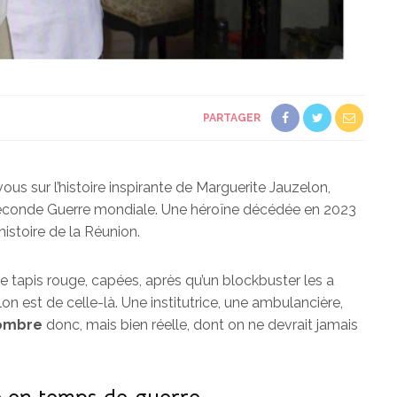
PARTAGER
us sur l’histoire inspirante de Marguerite Jauzelon,
a Seconde Guerre mondiale. Une héroïne décédée en 2023
histoire de la Réunion.
e tapis rouge, capées, après qu’un blockbuster les a
n est de celle-là. Une institutrice, une ambulancière,
’ombre
donc, mais bien réelle, dont on ne devrait jamais