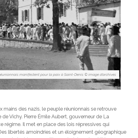
Réunionnais manifestent pour la paix à Saint-Denis © image d’archives
 mains des nazis, le peuple réunionnais se retrouve
e de Vichy. Pierre Émile Aubert, gouverneur de La
ce régime. Il met en place des lois répressives qui
. Des libertés amoindries et un éloignement géographique