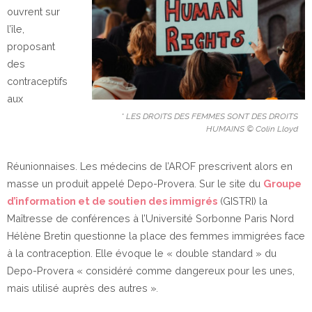
ouvrent sur
l’île,
proposant
des
contraceptifs
aux
* LES DROITS DES FEMMES SONT DES DROITS
HUMAINS © Colin Lloyd
Réunionnaises. Les médecins de l’AROF prescrivent alors en
masse un produit appelé Depo-Provera. Sur le site du
Groupe
d’information et de soutien des immigrés
(GISTRI) la
Maîtresse de conférences à l’Université Sorbonne Paris Nord
Hélène Bretin questionne la place des femmes immigrées face
à la contraception. Elle évoque le « double standard » du
Depo-Provera « considéré comme dangereux pour les unes,
mais utilisé auprès des autres »
.