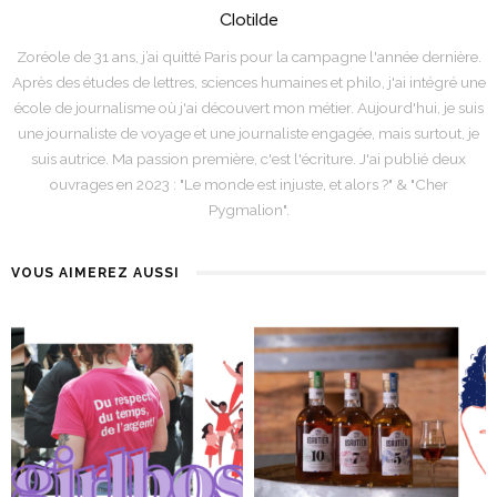
Clotilde
Zoréole de 31 ans, j’ai quitté Paris pour la campagne l'année dernière.
Après des études de lettres, sciences humaines et philo, j'ai intégré une
école de journalisme où j'ai découvert mon métier. Aujourd'hui, je suis
une journaliste de voyage et une journaliste engagée, mais surtout, je
suis autrice. Ma passion première, c'est l'écriture. J'ai publié deux
ouvrages en 2023 : "Le monde est injuste, et alors ?" & "Cher
Pygmalion".
VOUS AIMEREZ AUSSI