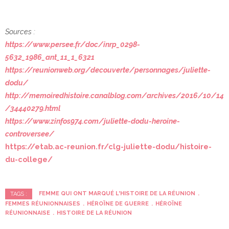
Sources :
https://www.persee.fr/doc/inrp_0298-
5632_1986_ant_11_1_6321
https://reunionweb.org/decouverte/personnages/juliette-
dodu/
http://memoiredhistoire.canalblog.com/archives/2016/10/14
/34440279.html
https://www.zinfos974.com/juliette-dodu-heroine-
controversee/
https://etab.ac-reunion.fr/clg-juliette-dodu/histoire-
du-college/
FEMME QUI ONT MARQUÉ L'HISTOIRE DE LA RÉUNION
TAGS :
FEMMES RÉUNIONNAISES
HÉROÏNE DE GUERRE
HÉROÏNE
RÉUNIONNAISE
HISTOIRE DE LA RÉUNION