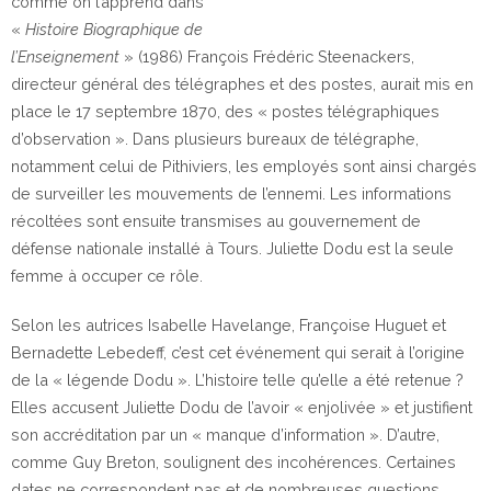
comme on l’apprend dans
«
Histoire Biographique de
l’Enseignement
» (1986) François Frédéric Steenackers,
directeur général des télégraphes et des postes, aurait mis en
place le 17 septembre 1870, des « postes télégraphiques
d’observation ». Dans plusieurs bureaux de télégraphe,
notamment celui de Pithiviers, les employés sont ainsi chargés
de surveiller les mouvements de l’ennemi. Les informations
récoltées sont ensuite transmises au gouvernement de
défense nationale installé à Tours. Juliette Dodu est la seule
femme à occuper ce rôle.
Selon les autrices Isabelle Havelange, Françoise Huguet et
Bernadette Lebedeff, c’est cet
événement qui serait à l’origine
de la « légende Dodu ». L’histoire telle qu’elle a été retenue ?
Elles accusent Juliette Dodu de l’avoir « enjolivée » et justifient
son accréditation par un « manque d’information ». D’autre,
comme Guy Breton, soulignent des incohérences. Certaines
dates ne correspondent pas et de nombreuses questions