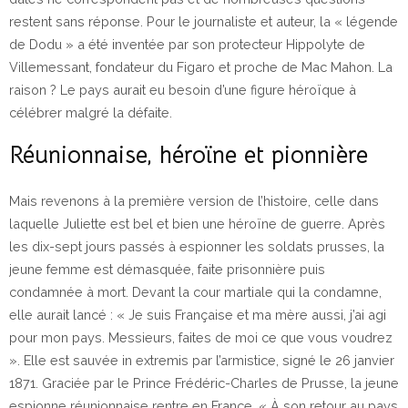
restent sans réponse. Pour le journaliste et auteur, la « légende
de Dodu » a été inventée par son protecteur Hippolyte de
Villemessant, fondateur du Figaro et proche de Mac Mahon. La
raison ? Le pays aurait eu besoin d’une figure héroïque à
célébrer malgré la défaite.
Réunionnaise, héroïne et pionnière
Mais revenons à la première version de l’histoire, celle dans
laquelle Juliette est bel et bien une héroïne de guerre. Après
les dix-sept jours passés à espionner les soldats prusses, la
jeune femme est démasquée, faite prisonnière puis
condamnée à mort. Devant la cour martiale qui la condamne,
elle aurait lancé : « Je suis Française et ma mère aussi, j’ai agi
pour mon pays. Messieurs, faites de moi ce que vous voudrez
». Elle est sauvée in extremis par l’armistice, signé le 26 janvier
1871. Graciée par le Prince Frédéric-Charles de Prusse, la jeune
espionne réunionnaise rentre en France. « À son retour au pays